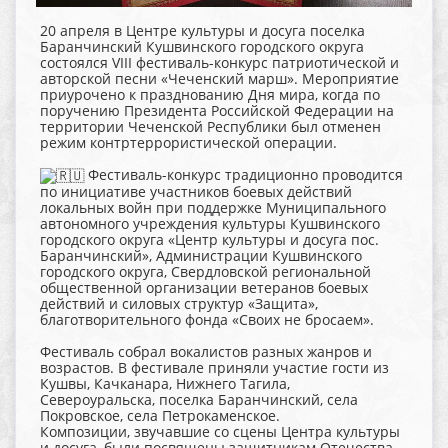
20 апреля в Центре культуры и досуга поселка
Баранчинский Кушвинского городского округа
состоялся VIII фестиваль-конкурс патриотической и
авторской песни «Чеченский марш». Мероприятие
приурочено к празднованию Дня мира, когда по
поручению Президента Российской Федерации на
территории Чеченской Республики был отменен
режим контртеррористической операции.
Фестиваль-конкурс традиционно проводится
по инициативе участников боевых действий
локальных войн при поддержке Муниципального
автономного учреждения культуры Кушвинского
городского округа «Центр культуры и досуга пос.
Баранчинский», Администрации Кушвинского
городского округа, Свердловской региональной
общественной организации ветеранов боевых
действий и силовых структур «Защита»,
благотворительного фонда «Своих не бросаем».
Фестиваль собрал вокалистов разных жанров и
возрастов. В фестивале приняли участие гости из
Кушвы, Качканара, Нижнего Тагила,
Североуральска, поселка Баранчинский, села
Покровское, села Петрокаменское.
Композиции, звучавшие со сцены Центра культуры
и досуга, были посвящены защитникам Отечества –