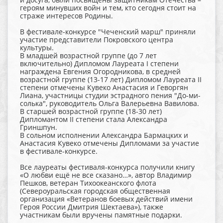
героям минувших войн и тем, кто сегодня стоит на
страже интересов Родины.
В фестивале-конкурсе "Чеченский марш" приняли
участие представители Покровского центра
культуры.
В младшей возрастной группе (до 7 лет
включительно) Дипломом Лауреата I степени
награждена Евгения Огородникова, в средней
возрастной группе (13-17 лет) Дипломом Лауреата II
степени отмечены Кувеко Анастасия и Геворгян
Лиана, участницы студии эстрадного пения "До-ми-
солька", руководитель Ольга Валерьевна Вавилова.
В старшей возрастной группе (18-30 лет)
Дипломантом II степени стала Александра
Гриншпун.
В сольном исполнении Александра Бармацких и
Анастасия Кувеко отмечены Дипломами за участие
в фестивале-конкурсе.
Все лауреаты фестиваля-конкурса получили книгу
«О любви ещё не все сказано…», автор Владимир
Пешков, ветеран Тихоокеанского флота
(Североуральская городская общественная
организация «Ветеранов боевых действий имени
Героя России Дмитрия Шектаева»), также
участникам были вручены памятные подарки.