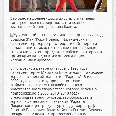
Это одно из древнейших искусств: ритуальный
танец сменился народным, затем возник
классический танец – основа балета.
День выбран не случайно: 29 апреля 1727 года
родился Жан-Жорж Новерр – французский
балетмейстер, хореограф, теоретик. Он первым
начал ставить самостоятельные танцевальные
спектакли, а также предложил избавить актеров от
громоздких нарядов и масок, мешающих
исполнению пируэтов.
В Покровском центре культуры с 1993 года
балетмейстером Мариной Бобыкиной организован
хореографический коллектив "Радость". В июле
2003 года коллективу присвоено звание
"Образцовый коллектив любительского
художественного творчества", которое успешно
подтверждено в 2008, 2013, 2018 годах.
В настоящее время руководство образцовым
хореографическим коллективом "Радость"
Покровского центра культуры ведут хореограф
Евгений Елизарьев, балетмейстер Евгения Беляева.
Поздравляем коллег с профессиональным