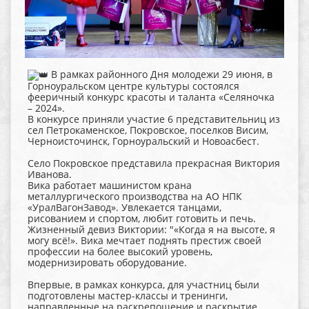
В рамках районного Дня молодежи 29 июня, в
Горноуральском центре культуры состоялся
фееричный конкурс красоты и таланта «Селяночка
– 2024».
В конкурсе приняли участие 6 представительниц из
сел Петрокаменское, Покровское, поселков Висим,
Черноисточинск, Горноуральский и Новоасбест.
Село Покровское представила прекрасная Виктория
Иванова.
Вика работает машинистом крана
металлургического производства на АО НПК
«УралВагонЗавод». Увлекается танцами,
рисованием и спортом, любит готовить и печь.
Жизненный девиз Виктории: "«Когда я на высоте, я
могу всё!». Вика мечтает поднять престиж своей
профессии на более высокий уровень,
модернизировать оборудование.
Впервые, в рамках конкурса, для участниц были
подготовлены мастер-классы и тренинги,
направленные на раскрепощение и раскрытие