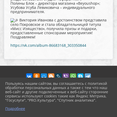
Полины Блок – директора магазина «Beyoushop»;
Усубова Усуба Левиковича – индивидуального
предпринимателя.
Виктория Иванова с достоинством представила
село Покровское и стала обладательницей титула
«Мисс Изящество», получила призы и подарки,
предоставленные спонсорами мероприятия!
Поздравляем!
https://vk.com/album-86683168_303350844
Пользуясь нашим сайтом, вы соглашаетесь с политикой
обработки персональных данных а также с тем что наш
веб-сайт и другие подключенные к веб-сайту сторонние
2026 г. pokrov-ck.ru
сервисы используют cookies такие как Яндекс Метрика,
Вход
"Госуслуги", "PRO.Культура", "Спутник аналитика".
Карта сайта
^
Политика обработки персональных данных
Подробнее
Сделано на KubCMS