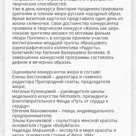
творческих способностей.
Уже в день конкурса Виктория продемонстрировала
зрителям и членам жюри русский народный образ.
Яркая визитная карточка представила один день из
жизни селяночки. Свои достоинства конкурсантка
проявила в творческом конкурсе «Жизнь как шоу»,
показав зрителям мюзикл по мотивам фильма
«Мэри Поппинс», в котором приняли участие
воспитанники младшей группы образцового
хореографического коллектива «Радость»,
балетмейстер Евгения Валерьевна Беляева. В
завершении конкурсной программы состоялось
дефиле в вечерних образах.
Оценивали конкурсанток жюри в составе:
Елены Бессоновой – директора и главного
редактора Пригородной газеты, председателя
жюри;
Натальи Кузнецовой – руководителя школы
модельного искусства NKmodels, президента
Благотворительного Фонда «Путь от сердца к
сердцу»;
Евгения Маноменова – певца, индивидуального
предпринимателя;
Эльзы Кунчиковой – скульптора женской красоты,
основателя студии «Body&Face»;
Надежды Марьиной – эксперта в мире красоты и
ухода, основателя студии «Сфера. НМ»;