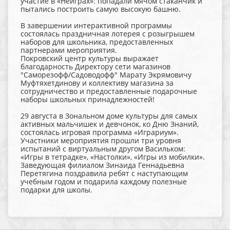
участие в «Неиграх»: попадали мячом стаканчик и
пытались построить самую высокую башню.
В завершении интерактивной программы
состоялась праздничная лотерея с розыгрышем
наборов для школьника, предоставленных
партнерами мероприятия.
Покровский центр культуры выражает
благодарность Директору сети магазинов
"Саморезофф/Садоводофф" Марату Экрямовичу
Муфтяхетдинову и коллективу магазина за
сотрудничество и предоставленные подарочные
наборы школьных принадлежностей!
29 августа в Зональном доме культуры для самых
активных мальчишек и девчонок, ко Дню Знаний,
состоялась игровая программа «Играриум».
Участники мероприятия прошли три уровня
испытаний с виртуальным другом Васильком:
«Игры в тетрадке», «Настолки», «Игры из мобилки».
Заведующая филиалом Зинаида Геннадьевна
Перетягина поздравила ребят с наступающим
учебным годом и подарила каждому полезные
подарки для школы.