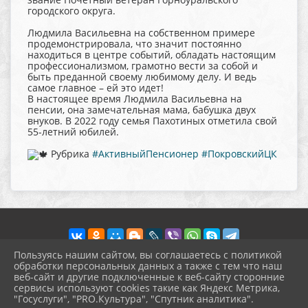
городского округа.
Людмила Васильевна на собственном примере
продемонстрировала, что значит постоянно
находиться в центре событий, обладать настоящим
профессионализмом, грамотно вести за собой и
быть преданной своему любимому делу. И ведь
самое главное – ей это идет!
В настоящее время Людмила Васильевна на
пенсии, она замечательная мама, бабушка двух
внуков. В 2022 году семья Пахотиных отметила свой
55-летний юбилей.
Рубрика
#АктивныйПенсионер
#ПокровскийЦК
Пользуясь нашим сайтом, вы соглашаетесь с политикой
обработки персональных данных а также с тем что наш
веб-сайт и другие подключенные к веб-сайту сторонние
2026 г. pokrov-ck.ru
сервисы используют cookies такие как Яндекс Метрика,
Вход
"Госуслуги", "PRO.Культура", "Спутник аналитика".
Карта сайта
^