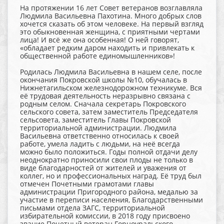
На протяжении 16 лет Совет ветеранов возглавляла
Людмила Васильевна Пахотина. Много добрых слов
хочется сказать об этом человеке. На первый взгляд
это обыкновенная женщина, с приятными чертами
лица! И всё же она особенная! О ней говорят,
«обладает редким даром находить и привлекать к
общественной работе единомышленников»!
Родилась Людмила Васильевна в нашем селе, после
окончания Покровской школы №10, обучалась в
Нижнетагильском железнодорожном техникуме. Вся
её трудовая деятельность неразрывно связана с
родным селом. Сначала секретарь Покровского
сельского совета, затем заместитель Председателя
сельсовета, заместитель Главы Покровской
территориальной администрации. Людмила
Васильевна ответственно относилась к своей
работе, умела ладить с людьми, на неё всегда
можно было положиться. Годы полной отдачи делу
неоднократно приносили свои плоды не только в
виде благодарностей от жителей и уважения от
коллег, но и профессиональных наград. Её труд был
отмечен Почетными грамотами главы
администрации Пригородного района, медалью за
участие в переписи населения, Благодарственными
письмами отдела ЗАГС, территориальной
избирательной комиссии, в 2018 году присвоено
звание Почетный ветеран Горноуральского