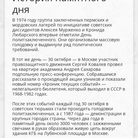
дня
В 1974 году группа заключенных пермских и
мордовских лагерей по инициативе советских
диссидентов Алексея Мурженко и Кронида
Любарского впервые отметили День
политзаключенного. Они организовали массовую
голодовку и выдвинули ряд политических
требований.
В тот же день — 30 октября — в Москве участник
правозащитного движения Сергей Ковалев провел
на квартире академика Андрея Сахарова
подпольную пресс-конференцию. Собравшимся
рассказали о проходящей акции узников и показали
новый номер «Хроник текущих событий» —
нелегального бюллетеня, который выходил в СССР в
1968-1982 годах.
После этих событий каждый год 30 октября в
советских тюрьмах стали проходить голодовки
политзаключенных, а с 1987 года — демонстрации в
крупных городах страны. Через два года в
памятный день около 3000 человек с зажженными
свечами в руках образовали живую цепь вокруг
здания КГБ на Лубянской площади в Москве.