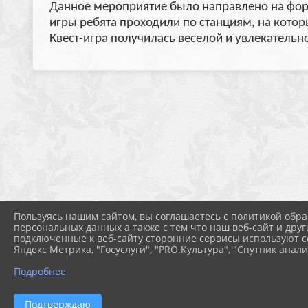
Данное мероприятие было направлено на форм
игры ребята проходили по станциям, на кото
Квест-игра получилась веселой и увлекательн
Пользуясь нашим сайтом, вы соглашаетесь с политикой обра
персональных данных а также с тем что наш веб-сайт и друг
подключенные к веб-сайту сторонние сервисы используют co
Яндекс Метрика, "Госуслуги", "PRO.Культура", "Спутник анали
Подробнее
Подтверждаю