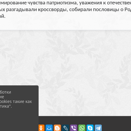
ирование чувства патриотизма, уважения к отечественн
рых разгадывали кроссворды, собирали пословицы о Ро
ой.
ботки
ие
okies такие как
тика".