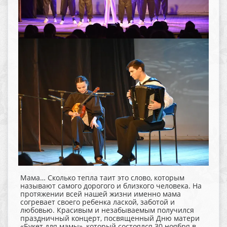
Мама… Сколько тепла таит это слово, которым
называют самого дорогого и близкого человека. На
протяжении всей нашей жизни именно мама
согревает своего ребенка лаской, заботой и
любовью. Красивым и незабываемым получился
праздничный концерт, посвященный Дню матери
«Букет для мамы», который состоялся 30 ноября в