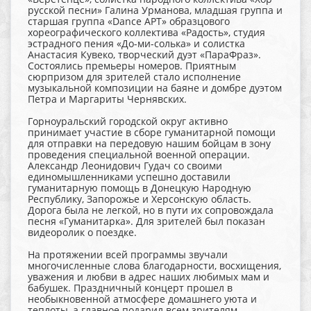
русской песни» Галина Урманова, младшая группа и
старшая группа «Dance АРТ» образцового
хореографического коллектива «Радость», студия
эстрадного пения «До-ми-солька» и солистка
Анастасия Кувеко, творческий дуэт «ПараФраз».
Состоялись премьеры номеров. Приятным
сюрпризом для зрителей стало исполнение
музыкальной композиции на баяне и домбре дуэтом
Петра и Маргариты Чернявских.
Горноуральский городской округ активно
принимает участие в сборе гуманитарной помощи
для отправки на передовую нашим бойцам в зону
проведения специальной военной операции.
Александр Леонидович Гудач со своими
единомышленниками успешно доставили
гуманитарную помощь в Донецкую Народную
Республику, Запорожье и Херсонскую область.
Дорога была не легкой, но в пути их сопровождала
песня «Гуманитарка». Для зрителей был показан
видеоролик о поездке.
На протяжении всей программы звучали
многочисленные слова благодарности, восхищения,
уважения и любви в адрес наших любимых мам и
бабушек. Праздничный концерт прошел в
необыкновенной атмосфере домашнего уюта и
теплоты, а главное подарил всем зрителям