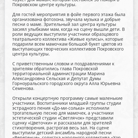
Покровском центре культуры.
Для гостей мероприятия в фойе первого этажа была
организована фотозона, звучала музыка и добрые
песни о маме. Зрительный зал центра культуры
засиял улыбками мам, когда на сцену вышли дети. В
роли ведущих выступили участники образцового
театрального коллектива «Живые кулисы», которые
подарили всем мамочкам большой букет цветов из
выступающих творческих коллективов Покровского
центра культуры.
С приветственным словом и поздравлениями к
зрителям обратились глава Покровской
территориальной администрации Марина
Александровна Сельская и Депутат Думы
Горноуральского городского округа Алла Юрьевна
Семенова.
Открыли концертную программу самые маленькие
участники. Воспитанники младшей группы студии
эстрадного пения «До-ми-солька» исполнили
трогательную песню для мамочек, а участники
эстетической студии «Светлячок» представили
сценку «Цветочки» и рассказали для зрителей
стихотворения, растрогав весь зал. На сцене
выступили детский ансамбль народной песни
«Веретенце», солистка народного коллектива «Хор