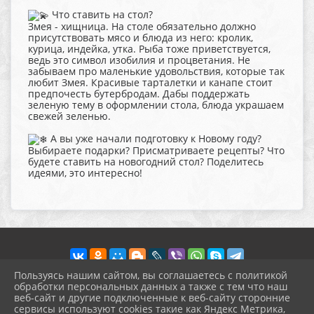
Что ставить на стол?
Змея - хищница. На столе обязательно должно
присутствовать мясо и блюда из него: кролик,
курица, индейка, утка. Рыба тоже приветствуется,
ведь это символ изобилия и процветания. Не
забываем про маленькие удовольствия, которые так
любит Змея. Красивые тарталетки и канапе стоит
предпочесть бутербродам. Дабы поддержать
зеленую тему в оформлении стола, блюда украшаем
свежей зеленью.
А вы уже начали подготовку к Новому году?
Выбираете подарки? Присматриваете рецепты? Что
будете ставить на новогодний стол? Поделитесь
идеями, это интересно!
Пользуясь нашим сайтом, вы соглашаетесь с политикой
обработки персональных данных а также с тем что наш
веб-сайт и другие подключенные к веб-сайту сторонние
2026 г. pokrov-ck.ru
сервисы используют cookies такие как Яндекс Метрика,
Вход