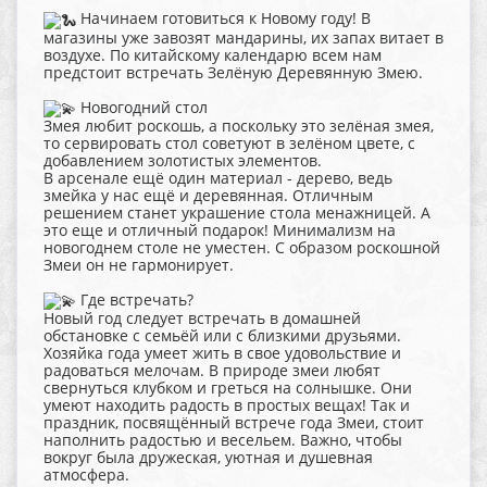
Начинаем готовиться к Новому году! В
магазины уже завозят мандарины, их запах витает в
воздухе. По китайскому календарю всем нам
предстоит встречать Зелёную Деревянную Змею.
Новогодний стол
Змея любит роскошь, а поскольку это зелёная змея,
то сервировать стол советуют в зелёном цвете, с
добавлением золотистых элементов.
В арсенале ещё один материал - дерево, ведь
змейка у нас ещё и деревянная. Отличным
решением станет украшение стола менажницей. А
это еще и отличный подарок! Минимализм на
новогоднем столе не уместен. С образом роскошной
Змеи он не гармонирует.
Где встречать?
Новый год следует встречать в домашней
обстановке с семьёй или с близкими друзьями.
Хозяйка года умеет жить в свое удовольствие и
радоваться мелочам. В природе змеи любят
свернуться клубком и греться на солнышке. Они
умеют находить радость в простых вещах! Так и
праздник, посвящённый встрече года Змеи, стоит
наполнить радостью и весельем. Важно, чтобы
вокруг была дружеская, уютная и душевная
атмосфера.