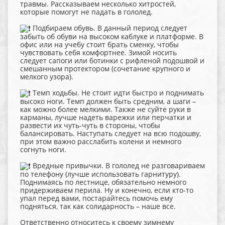
травмы. Рассказываем несколько хитростей,
которые помогут не падать в гололед.
Подбираем обувь. В данный период следует
забыть об обуви на высоком каблуке и платформе. В
офис или на учебу стоит брать сменку, чтобы
чувствовать себя комфортнее. Зимой носить
следует сапоги или ботинки с рифленой подошвой и
смешанным протектором (сочетание крупного и
мелкого узора).
Темп ходьбы. Не стоит идти быстро и поднимать
высоко ноги. Темп должен быть средним, а шаги –
как можно более мелкими. Также не суйте руки в
карманы, лучше надеть варежки или перчатки и
развести их чуть-чуть в стороны, чтобы
балансировать. Наступать следует на всю подошву,
при этом важно расслабить колени и немного
согнуть ноги.
Вредные привычки. В гололед не разговариваем
по телефону (лучше использовать гарнитуру).
Поднимаясь по лестнице, обязательно немного
придерживаем перила. Ну и конечно, если кто-то
упал перед вами, постарайтесь помочь ему
подняться, так как солидарность – наше все.
Ответственно относитесь к своему зимнему