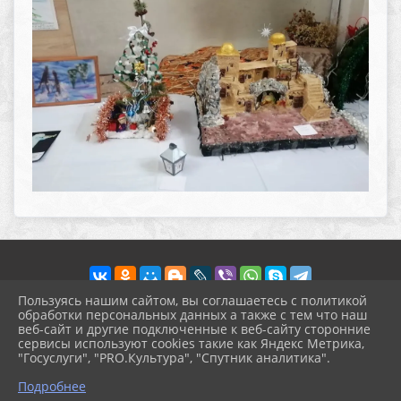
Пользуясь нашим сайтом, вы соглашаетесь с политикой
обработки персональных данных а также с тем что наш
веб-сайт и другие подключенные к веб-сайту сторонние
2026 г. pokrov-ck.ru
сервисы используют cookies такие как Яндекс Метрика,
Вход
"Госуслуги", "PRO.Культура", "Спутник аналитика".
Карта сайта
^
Политика обработки персональных данных
Подробнее