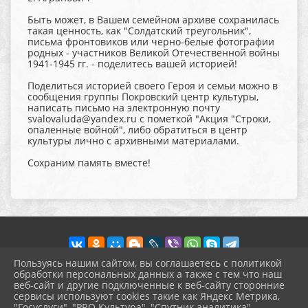
Быть может, в Вашем семейном архиве сохранилась
такая ценность, как "Солдатский треугольник",
письма фронтовиков или черно-белые фотографии
родных - участников Великой Отечественной войны
1941-1945 гг. - поделитесь вашей историей!
Поделиться историей своего Героя и семьи можно в
сообщения группы Покровский центр культуры,
написать письмо на электронную почту
svalovaluda@yandex.ru с пометкой "Акция "Строки,
опаленные войной", либо обратиться в центр
культуры лично с архивными материалами.
Сохраним память вместе!
Пользуясь нашим сайтом, вы соглашаетесь с политикой
обработки персональных данных а также с тем что наш
веб-сайт и другие подключенные к веб-сайту сторонние
2026 г. pokrov-ck.ru
сервисы используют cookies такие как Яндекс Метрика,
Вход
"Госуслуги", "PRO.Культура", "Спутник аналитика".