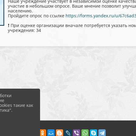
Наше учреждение участвует в независимой оценке качеств
участие в небольшом опросе. Ваше мнение позволит улучши
населению.
Пройдите опрос по ссылке
https://forms.yandex.ru/u/67c6a
❗ При оценке организации вначале потребуется указать н
учреждения: 34
ботки
ие
okies такие как
тика".