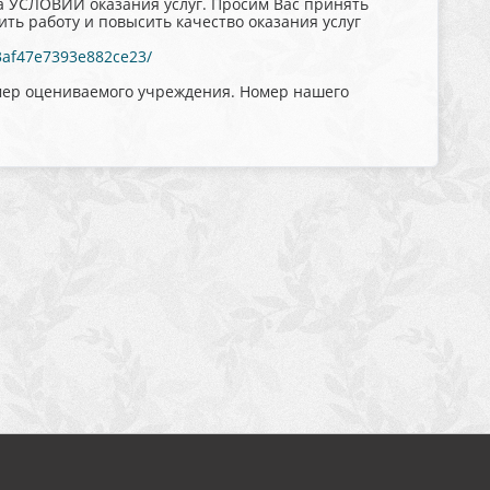
а УСЛОВИЙ оказания услуг. Просим Вас принять
ть работу и повысить качество оказания услуг
d3af47e7393e882ce23/
омер оцениваемого учреждения. Номер нашего