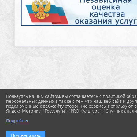
Пользуясь нашим сайтом, вы соглашаетесь с политикой обра
персональных данных а также с тем что наш веб-сайт и друг
подключенные к веб-сайту сторонние сервисы используют co
Яндекс Метрика, "Госуслуги", "PRO.Культура", "Спутник анали
Подробнее
Подтверждаю