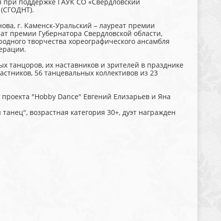
я при поддержке ГАУК СО «Свердловский
(СГОДНТ).
ва, г. Каменск-Уральский – лауреат премии
ат премии Губернатора Свердловской области,
родного творчества хореографического ансамбля
ерации.
х танцоров, их наставников и зрителей в празднике
астников, 56 танцевальных коллективов из 23
 проекта "Hobby Dance" Евгений Елизарьев и Яна
танец", возрастная категория 30+, дуэт награжден