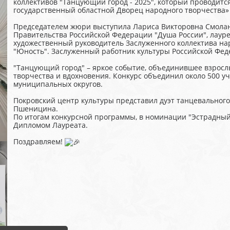
коллективов "Танцующий город - 2025", который проводитс
государственный областной Дворец народного творчества» 
Председателем жюри выступила Лариса Викторовна Смолано
Правительства Российской Федерации "Душа России", лауре
художественный руководитель Заслуженного коллектива на
"Юность". Заслуженный работник культуры Российской Фед
"Танцующий город" – яркое событие, объединившее взрослы
творчества и вдохновения. Конкурс объединил около 500 уч
муниципальных округов.
Покровский центр культуры представил дуэт танцевального
Пшеницина.
По итогам конкурсной программы, в номинации "Эстрадный 
Дипломом Лауреата.
Поздравляем!