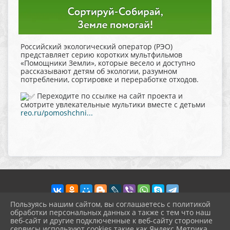
Российский экологический оператор (РЭО)
представляет серию коротких мультфильмов
«Помощники Земли», которые весело и доступно
рассказывают детям об экологии, разумном
потреблении, сортировке и переработке отходов.
Переходите по ссылке на сайт проекта и
смотрите увлекательные мультики вместе с детьми
reo.ru/pomoshchni...
Пользуясь нашим сайтом, вы соглашаетесь с политикой
обработки персональных данных а также с тем что наш
веб-сайт и другие подключенные к веб-сайту сторонние
2026 г. pokrov-ck.ru
сервисы используют cookies такие как Яндекс Метрика,