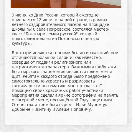
9 июня, ко Дню России, который ежегодно
отмечается 12 июня в нашей стране, в рамках
летнего оздоровительного лагеря на площадке
школы №10 села Покровское, состоялся мастер-
класс "Богатыри земли русской", который
подготовил коллектив Покровского центра
культуры.
Богатыри являются героями былин и сказаний, они
отличаются большой силой и, как известно,
совершают подвиги религиозного или
патриотического характера. Важными атрибутами
богатырского снаряжения являются шлем, меч и
щит. Ребятам каждого отряда было предложено
самостоятельно украсить и разрисовать
тантамарески по тематике мастер-класса. С
помощью своих красочных работ участники
мероприятия сделали яркие фотографии на память
о лагерной смене, посвящённой Году защитника
Отечества и трём богатырям – Илье Муромцу,
Добрыне Никитичу и Алёше Поповичу.