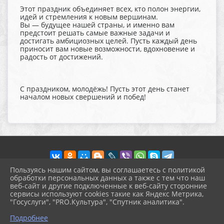
Этот праздник объединяет всех, кто полон энергии,
идей и стремления к новым вершинам.
Вы — будущее нашей страны, и именно вам
предстоит решать самые важные задачи и
достигать амбициозных целей. Пусть каждый день
приносит вам новые возможности, вдохновение и
радость от достижений.
С праздником, молодёжь! Пусть этот день станет
началом новых свершений и побед!
Пользуясь нашим сайтом, вы соглашаетесь с политикой
обработки персональных данных а также с тем что наш
веб-сайт и другие подключенные к веб-сайту сторонние
2026 г. pokrov-ck.ru
сервисы используют cookies такие как Яндекс Метрика,
Вход
"Госуслуги", "PRO.Культура", "Спутник аналитика".
Карта сайта
^
Политика обработки персональных данных
Подробнее