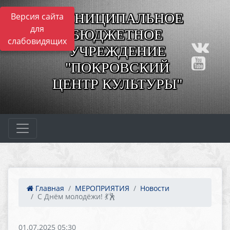
МУНИЦИПАЛЬНОЕ
Версия сайта
для
БЮДЖЕТНОЕ
слабовидящих
УЧРЕЖДЕНИЕ
"ПОКРОВСКИЙ
ЦЕНТР КУЛЬТУРЫ"
Главная
МЕРОПРИЯТИЯ
Новости
С Днём молодёжи! 💃🕺
01.07.2025 05:30