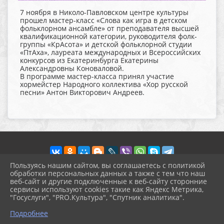
7 ноября в Николо-Павловском центре культуры
прошел мастер-класс «Слова как игра в детском
фольклорном ансамбле» от преподавателя высшей
квалификационной категории, руководителя фолк-
группы «КрАсота» и детской фольклорной студии
«ПтАха», лауреата международных и Всероссийских
конкурсов из Екатеринбурга Екатерины
Александровны Коноваловой.
В программе мастер-класса принял участие
хормейстер Народного коллектива «Хор русской
песни» Антон Викторович Андреев.
Пользуясь нашим сайтом, вы соглашаетесь с политикой
обработки персональных данных а также с тем что наш
веб-сайт и другие подключенные к веб-сайту сторонние
2026 г. pokrov-ck.ru
сервисы используют cookies такие как Яндекс Метрика,
Вход
"Госуслуги", "PRO.Культура", "Спутник аналитика".
Карта сайта
^
Политика обработки персональных данных
Подробнее