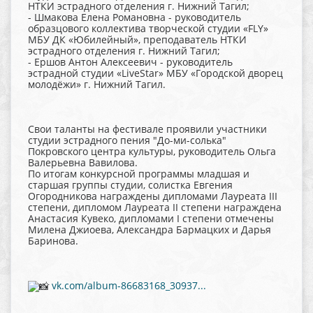
НТКИ эстрадного отделения г. Нижний Тагил;
- Шмакова Елена Романовна - руководитель
образцового коллектива творческой студии «FLY»
МБУ ДК «Юбилейный», преподаватель НТКИ
эстрадного отделения г. Нижний Тагил;
- Ершов Антон Алексеевич - руководитель
эстрадной студии «LiveStar» МБУ «Городской дворец
молодёжи» г. Нижний Тагил.
Свои таланты на фестивале проявили участники
студии эстрадного пения "До-ми-солька"
Покровского центра культуры, руководитель Ольга
Валерьевна Вавилова.
По итогам конкурсной программы младшая и
старшая группы студии, солистка Евгения
Огородникова награждены дипломами Лауреата III
степени, дипломом Лауреата II степени награждена
Анастасия Кувеко, дипломами I степени отмечены
Милена Джиоева, Александра Бармацких и Дарья
Баринова.
vk.com/album-86683168_30937...