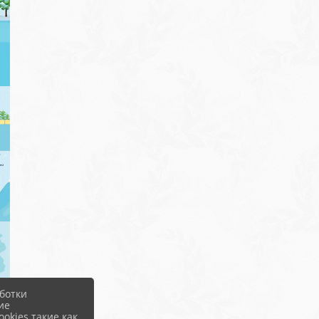
ботки
ие
okies такие как