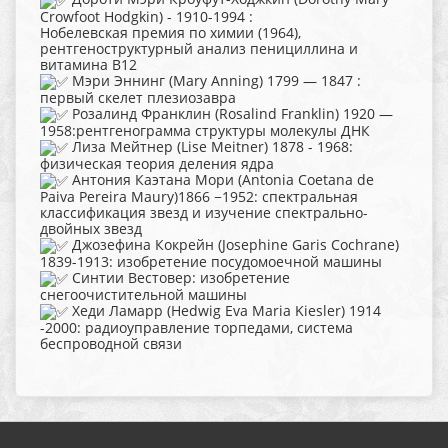
Crowfoot Hodgkin) - 1910-1994 :
Нобелевская премия по химии (1964),
рентгеноструктурный анализ пенициллина и
витамина B12
Мэри Эннинг (Mary Anning) 1799 — 1847 :
первый скелет плезиозавра
Розалинд Франклин (Rosalind Franklin) 1920 —
1958:рентгенограмма структуры молекулы ДНК
Лиза Мейтнер (Lise Meitner) 1878 - 1968:
физическая теория деления ядра
Антония Каэтана Мори (Antonia Coetana de
Paiva Pereira Maury)1866 −1952: спектральная
классификация звезд и изучение спектрально-
двойных звезд
Джозефина Кокрейн (Josephine Garis Cochrane)
1839-1913: изобретение посудомоечной машины
Синтии Вестовер: изобретение
снегоочистительной машины
Хеди Ламарр (Hedwig Eva Maria Kiesler) 1914
-2000: радиоуправление торпедами, система
беспроводной связи