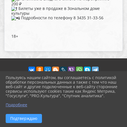
200 ₽
Билеты уже в продаже в Зональном доме
культуры
Подробности по телефону 8 3435 31-33-56
18+
Пользуясь нашим сайтом, вы соглашаетесь с политикой
обработки персональных данных а также с тем что наш
веб-сайт и другие подключенные к веб-сайту сторонние
2026 г. pokrov-ck.ru
сервисы используют cookies такие как Яндекс Метрика,
Вход
"Госуслуги", "PRO.Культура", "Спутник аналитика".
Карта сайта
^
Политика обработки персональных данных
Подробнее
Сделано на KubCMS
Разработка и поддержка
Подтверждаю