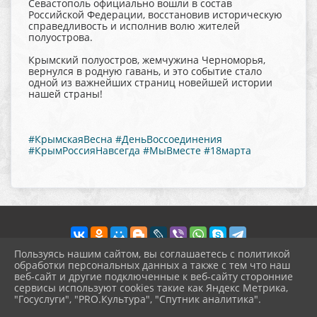
Севастополь официально вошли в состав
Российской Федерации, восстановив историческую
справедливость и исполнив волю жителей
полуострова.
Крымский полуостров, жемчужина Черноморья,
вернулся в родную гавань, и это событие стало
одной из важнейших страниц новейшей истории
нашей страны!
#КрымскаяВесна
#ДеньВоссоединения
#КрымРоссияНавсегда
#МыВместе
#18марта
Пользуясь нашим сайтом, вы соглашаетесь с политикой
обработки персональных данных а также с тем что наш
веб-сайт и другие подключенные к веб-сайту сторонние
2026 г. pokrov-ck.ru
сервисы используют cookies такие как Яндекс Метрика,
Вход
"Госуслуги", "PRO.Культура", "Спутник аналитика".
Карта сайта
^
Политика обработки персональных данных