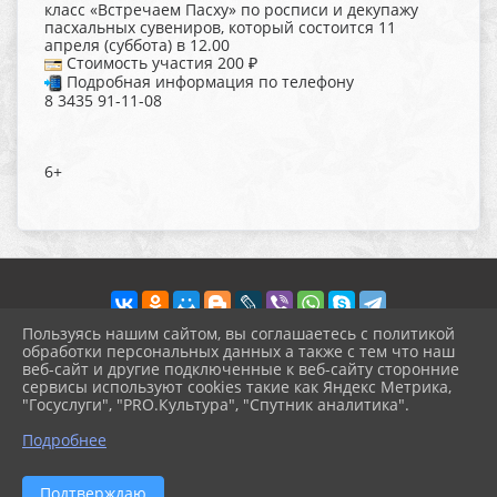
класс «Встречаем Пасху» по росписи и декупажу
пасхальных сувениров, который состоится 11
апреля (суббота) в 12.00
Стоимость участия 200 ₽
Подробная информация по телефону
8 3435 91-11-08
6+
Пользуясь нашим сайтом, вы соглашаетесь с политикой
обработки персональных данных а также с тем что наш
веб-сайт и другие подключенные к веб-сайту сторонние
2026 г. pokrov-ck.ru
сервисы используют cookies такие как Яндекс Метрика,
Вход
"Госуслуги", "PRO.Культура", "Спутник аналитика".
Карта сайта
^
Политика обработки персональных данных
Подробнее
Сделано на KubCMS
Разработка и поддержка
Подтверждаю