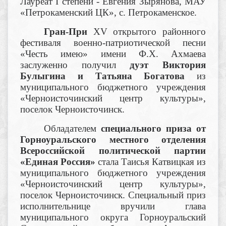
Лауреат I степени - Евгения Зырянова, МАУ
«Петрокаменский ЦК», с. Петрокаменское.
Гран-При
XV открытого районного
фестиваля военно-патриотической песни
«Честь имею» имени Ф.Х. Ахмаева
заслуженно получил
дуэт Виктория
Булыгина и Татьяна Богатова
из
муниципального бюджетного учреждения
«Черноисточинский центр культуры»,
поселок Черноисточинск.
Обладателем
специального приза от
Горноуральского местного отделения
Всероссийской политической партии
«Единая Россия»
стала Таисья Катвицкая из
муниципального бюджетного учреждения
«Черноисточинский центр культуры»,
поселок Черноисточинск. Специальный приз
исполнительнице вручили глава
муниципального округа Горноуральский