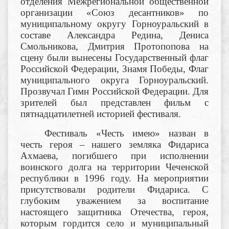
отделения Межрегиональной общественной
организации «Союз десантников» по
муниципальному округу Горноуральский в
составе Александра Редина, Дениса
Смольникова, Дмитрия Протопопова на
сцену были вынесены Государственный флаг
Российской Федерации, Знамя Победы, Флаг
муниципального округа Горноуральский.
Прозвучал Гимн Российской Федерации. Для
зрителей был представлен фильм с
пятнадцатилетней историей фестиваля.
Фестиваль «Честь имею» назван в
честь героя – нашего земляка Фидариса
Ахмаева, погибшего при исполнении
воинского долга на территории Чеченской
республики в 1996 году. На мероприятии
присутствовали родители Фидариса. С
глубоким уважением за воспитание
настоящего защитника Отечества, героя,
которым гордится село и муниципальный