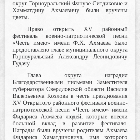
округ Горноуральский Фанузе Ситдиковне и
Хамматдину Ахмаевичу были вручены
цветы.
Право открыть XV районный
фестиваль военно-патриотической песни
«Честь имею» имени Ф.Х. Ахмаева было
предоставлено главе муниципального округа
Горноуральский Александру Леонидовичу
Гудачу.
Глава округа наградил
Благодарственными письмами Заместителя
губернатора Свердловской области Василия
Валерьевича Козлова в честь празднования
XV Открытого районного фестиваля военно-
патриотической песни «Честь имею» имени
Фидариса Ахмаева людей, которые внесли
большой вклад в развитие фестиваля.
Награды были вручены родителям Ахмаева
Фидариса Хаматдиновича, имя которого