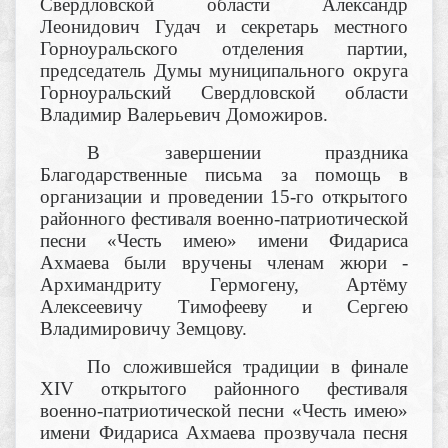
Свердловской области Александр
Леонидович Гудач и секретарь местного
Горноуральского отделения партии,
председатель Думы муниципального округа
Горноуральский Свердловской области
Владимир Валерьевич Доможиров.
В завершении праздника
Благодарственные письма за помощь в
организации и проведении 15-го открытого
районного фестиваля военно-патриотической
песни «Честь имею» имени Фидариса
Ахмаева были вручены членам жюри -
Архимандриту Гермогену, Артёму
Алексеевичу Тимофееву и Сергею
Владимировичу Земцову.
По сложившейся традиции в финале
XIV открытого районного фестиваля
военно-патриотической песни «Честь имею»
имени Фидариса Ахмаева прозвучала песня