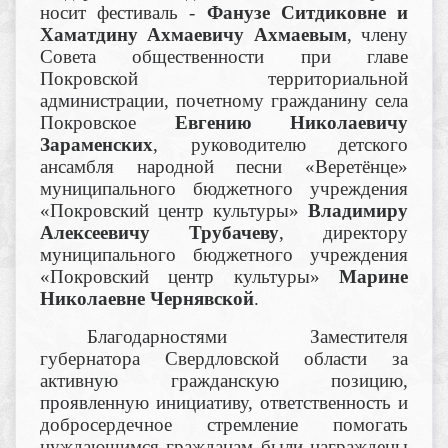
носит фестиваль -
Фанузе Ситдиковне и
Хаматдину Ахмаевичу Ахмаевым
, члену
Совета общественности при главе
Покровской территориальной
администрации, почетному гражданину села
Покровское
Евгению Николаевичу
Зараменских
, руководителю детского
ансамбля народной песни «Веретёнце»
муниципального бюджетного учреждения
«Покровский центр культуры»
Владимиру
Алексеевичу Трубачеву
, директору
муниципального бюджетного учреждения
«Покровский центр культуры»
Марине
Николаевне Чернявской
.
Благодарностями Заместителя
губернатора Свердловской области за
активную гражданскую позицию,
проявленную инициативу, ответственность и
добросердечное стремление помогать
нуждающимся гражданам были награждены