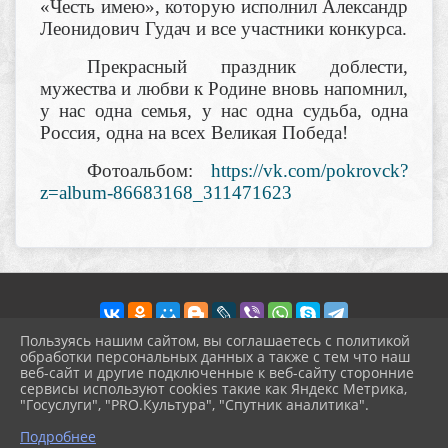
«Честь имею», которую исполнил Александр
Леонидович Гудач и все участники конкурса.
Прекрасный праздник доблести,
мужества и любви к Родине вновь напомнил,
у нас одна семья, у нас одна судьба, одна
Россия, одна на всех Великая Победа!
Фотоальбом:
https://vk.com/pokrovck?
z=album-86683168_311471623
Пользуясь нашим сайтом, вы соглашаетесь с политикой
обработки персональных данных а также с тем что наш
веб-сайт и другие подключенные к веб-сайту сторонние
2026 г. pokrov-ck.ru
сервисы используют cookies такие как Яндекс Метрика,
Вход
"Госуслуги", "PRO.Культура", "Спутник аналитика".
Карта сайта
^
Политика обработки персональных данных
Подробнее