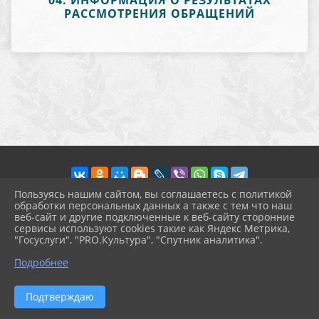
04. ИНФОРМАЦИЯ О РЕЗУЛЬТАТАХ
РАССМОТРЕНИЯ ОБРАЩЕНИЙ
Пользуясь нашим сайтом, вы соглашаетесь с политикой
обработки персональных данных а также с тем что наш
веб-сайт и другие подключенные к веб-сайту сторонние
2026 г. pokrov-ck.ru
сервисы используют cookies такие как Яндекс Метрика,
Вход
"Госуслуги", "PRO.Культура", "Спутник аналитика".
Карта сайта
^
Политика обработки персональных данных
Подробнее
Сделано на KubCMS
Разработка и поддержка
Подтверждаю