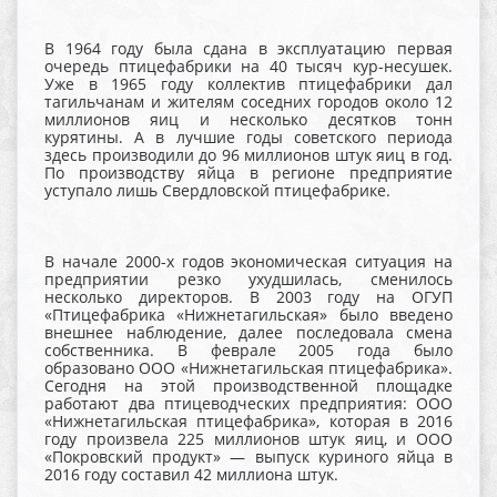
В 1964 году была сдана в эксплуатацию первая
очередь птицефабрики на 40 тысяч кур-несушек.
Уже в 1965 году коллектив птицефабрики дал
тагильчанам и жителям соседних городов около 12
миллионов яиц и несколько десятков тонн
курятины. А в лучшие годы советского периода
здесь производили до 96 миллионов штук яиц в год.
По производству яйца в регионе предприятие
уступало лишь Свердловской птицефабрике.
В начале 2000-х годов экономическая ситуация на
предприятии резко ухудшилась, сменилось
несколько директоров. В 2003 году на ОГУП
«Птицефабрика «Нижнетагильская» было введено
внешнее наблюдение, далее последовала смена
собственника. В феврале 2005 года было
образовано ООО «Нижнетагильская птицефабрика».
Сегодня на этой производственной площадке
работают два птицеводческих предприятия: ООО
«Нижнетагильская птицефабрика», которая в 2016
году произвела 225 миллионов штук яиц, и ООО
«Покровский продукт» — выпуск куриного яйца в
2016 году составил 42 миллиона штук.