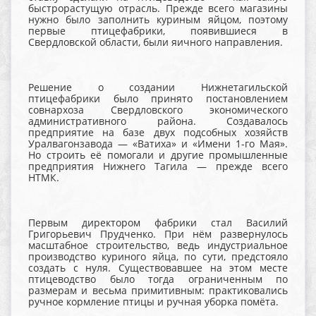
быстрорастущую отрасль. Прежде всего магазины
нужно было заполнить куриным яйцом, поэтому
первые птицефабрики, появившиеся в
Свердловской области, были яичного направления.
Решение о создании Нижнетагильской
птицефабрики было принято постановлением
совнархоза Свердловского экономического
административного района. Создавалось
предприятие на базе двух подсобных хозяйств
Уралвагонзавода — «Ватиха» и «Имени 1-го Мая».
Но строить её помогали и другие промышленные
предприятия Нижнего Тагила — прежде всего
НТМК.
Первым директором фабрики стал Василий
Григорьевич Прудченко. При нём развернулось
масштабное строительство, ведь индустриальное
производство куриного яйца, по сути, предстояло
создать с нуля. Существовавшее на этом месте
птицеводство было тогда ограниченным по
размерам и весьма примитивным: практиковались
ручное кормление птицы и ручная уборка помёта.