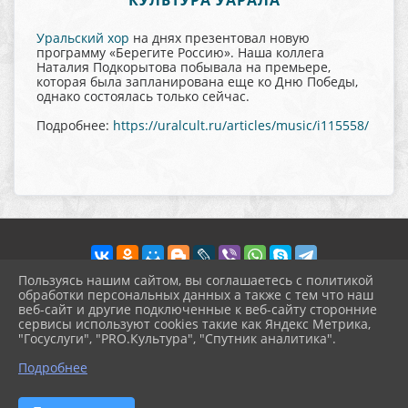
КУЛЬТУРА УАРАЛА
Уральский хор
на днях презентовал новую
программу «Берегите Россию». Наша коллега
Наталия Подкорытова побывала на премьере,
которая была запланирована еще ко Дню Победы,
однако состоялась только сейчас.
Подробнее:
https://uralcult.ru/articles/music/i115558/
Пользуясь нашим сайтом, вы соглашаетесь с политикой
обработки персональных данных а также с тем что наш
веб-сайт и другие подключенные к веб-сайту сторонние
2026 г. pokrov-ck.ru
сервисы используют cookies такие как Яндекс Метрика,
Вход
"Госуслуги", "PRO.Культура", "Спутник аналитика".
Карта сайта
^
Политика обработки персональных данных
Подробнее
Сделано на KubCMS