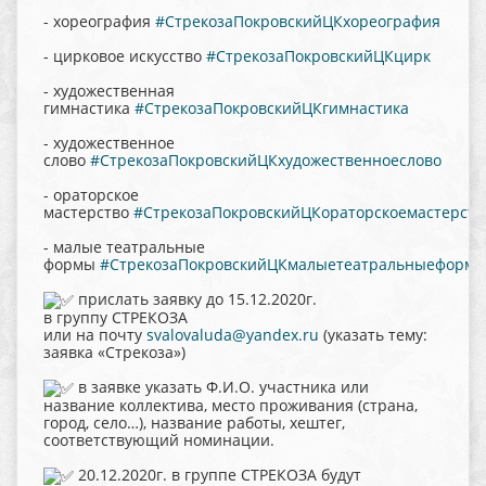
- хореография
#СтрекозаПокровскийЦКхореография
- цирковое искусство
#СтрекозаПокровскийЦКцирк
- художественная
гимнастика
#СтрекозаПокровскийЦКгимнастика
- художественное
слово
#СтрекозаПокровскийЦКхудожественноеслово
- ораторское
мастерство
#СтрекозаПокровскийЦКораторскоемастерств
- малые театральные
формы
#СтрекозаПокровскийЦКмалыетеатральныеформ
прислать заявку до 15.12.2020г.
в группу СТРЕКОЗА
или на почту
svalovaluda@yandex.ru
(указать тему:
заявка «Стрекоза»)
в заявке указать Ф.И.О. участника или
название коллектива, место проживания (страна,
город, село…), название работы, хештег,
соответствующий номинации.
20.12.2020г. в группе СТРЕКОЗА будут