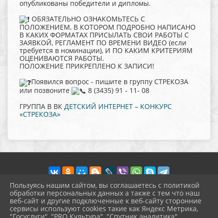
опубликованы победители и дипломы.
ОБЯЗАТЕЛЬНО ОЗНАКОМЬТЕСЬ С
ПОЛОЖЕНИЕМ, В КОТОРОМ ПОДРОБНО НАПИСАНО
В КАКИХ ФОРМАТАХ ПРИСЫЛАТЬ СВОИ РАБОТЫ С
ЗАЯВКОЙ, РЕГЛАМЕНТ ПО ВРЕМЕНИ ВИДЕО (если
требуется в номинации), И ПО КАКИМ КРИТЕРИЯМ
ОЦЕНИВАЮТСЯ РАБОТЫ.
ПОЛОЖЕНИЕ ПРИКРЕПЛЕНО К ЗАПИСИ!
Появился вопрос - пишите в группу СТРЕКОЗА
или позвоните
8 (3435) 91 - 11- 08
ГРУППА В ВК
ДЕТСКИЙ ИНТЕРНЕТ – КОНКУРС
«СТРЕКОЗА»
Пользуясь нашим сайтом, вы соглашаетесь с политикой
обработки персональных данных а также с тем что наш
веб-сайт и другие подключенные к веб-сайту сторонние
2026 г. pokrov-ck.ru
сервисы используют cookies такие как Яндекс Метрика,
Вход
"Госуслуги", "PRO.Культура", "Спутник аналитика".