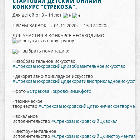
СТАРТОВАЛ ДЕТСКИЙ ОНЛАЙН
КОНКУРС "СТРЕКОЗА".
Для детей от 3 - 14 лет
ПРИЕМ ЗАЯВОК - с 01.11.2020г. - 15.12.2020г.
ДЛЯ УЧАСТИЯ В КОНКУРСЕ НЕОБХОДИМО:
вступить в нашу группу
выбрать номинацию:
- изобразительное искусство
#СтрекозаПокровскийЦКизобразительноеискусство
- декоративно-прикладное искусство
#СтрекозаПокровскийЦКдекоративноприкладноеискусств
- фото
#СтрекозаПокровскийЦКфото
- техническое
творчество
#СтрекозаПокровскийЦКтехническоетворчест
- вокальное
исполнительство
#СтрекозаПокровскийЦКвокал
- инструментальное
исполнительство
#СтрекозаПокровскийЦКинструменталь