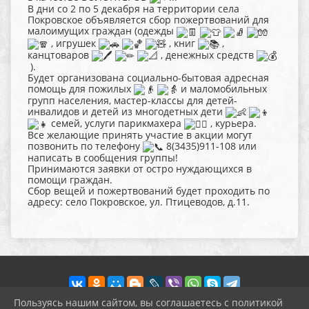
В дни со 2 по 5 декабря на территории села
Покровское объявляется сбор пожертвований для
малоимущих граждан (одежды
, игрушек
, книг
,
канцтоваров
, денежных средств
).
Будет организована социально-бытовая адресная
помощь для пожилых
и маломобильных
групп населения, мастер-классы для детей-
инвалидов и детей из многодетных дети
семей, услуги парикмахера
, курьера.
Все желающие принять участие в акции могут
позвонить по телефону
8(3435)911-108 или
написать в сообщения группы!
Принимаются заявки от остро нуждающихся в
помощи граждан.
Сбор вещей и пожертвований будет проходить по
адресу: село Покровское, ул. Птицеводов, д.11.
Пользуясь нашим сайтом, вы соглашаетесь с политикой