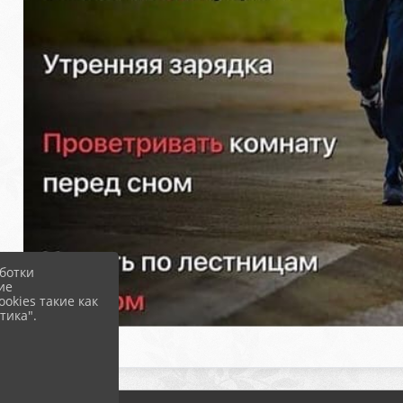
ботки
ие
okies такие как
тика".