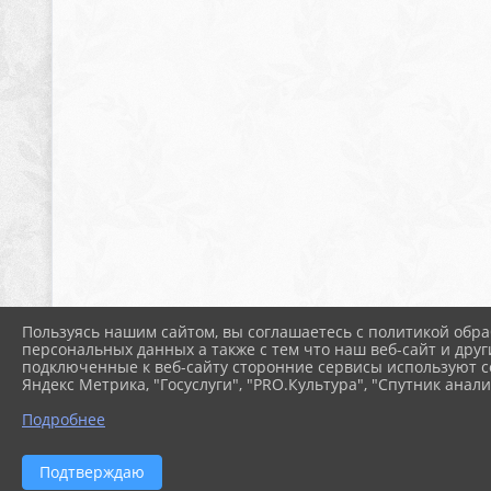
Пользуясь нашим сайтом, вы соглашаетесь с политикой обра
персональных данных а также с тем что наш веб-сайт и друг
подключенные к веб-сайту сторонние сервисы используют co
Яндекс Метрика, "Госуслуги", "PRO.Культура", "Спутник анали
Подробнее
Подтверждаю