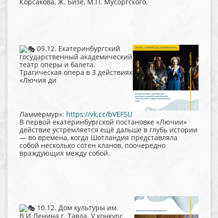
Корсакова, Ж. Бизе, М.П. Мусоргского.
09.12. Екатеринбургский
государственный академический
театр оперы и балета.
Трагическая опера в 3 действиях
«Лючия ди
Ламмермур»:
https://vk.cc/bVEF5U
В первой екатеринбургской постановке «Лючии»
действие устремляется ещё дальше в глубь истории
— во времена, когда Шотландия представляла
собой несколько сотен кланов, поочередно
враждующих между собой.
10.12. Дом культуры им.
В.И.Ленина г. Тавда. V конкурс