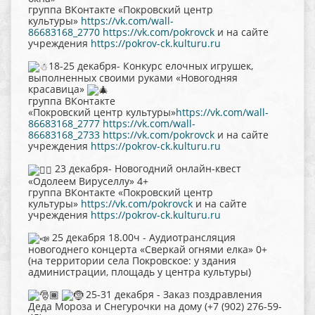
группа ВКонтакте «Покровский центр
культуры»
https://vk.com/wall-
86683168_2770
https://vk.com/pokrovck
и на сайте
учреждения
https://pokrov-ck.kulturu.ru
18-25 декабря- Конкурс елочных игрушек,
выполненных своими руками «Новогодняя
красавица»
группа ВКонтакте
«Покровский центр культуры»
https://vk.com/wall-
86683168_2777
https://vk.com/wall-
86683168_2733
https://vk.com/pokrovck
и на сайте
учреждения
https://pokrov-ck.kulturu.ru
23 декабря- Новогодний онлайн-квест
«Одолеем Вируселлу» 4+
группа ВКонтакте «Покровский центр
культуры»
https://vk.com/pokrovck
и на сайте
учреждения
https://pokrov-ck.kulturu.ru
25 декабря 18.00ч - Аудиотрансляция
новогоднего концерта «Сверкай огнями елка» 0+
(на территории села Покровское: у здания
администрации, площадь у центра культуры)
25-31 декабря - Заказ поздравления
Деда Мороза и Снегурочки на дому (+7 (902) 276-59-