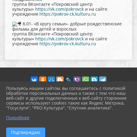
группа ВКонтакте «Покровский центр
культуры»
https://vk.com/pokrovck
и на сайте
учреждения
https://pokrov-ck.kulturu.ru
8.01- «В кругу семьи»- добрые рождественские
фильмы для детей и взрослых
группа ВКонтакте «Покровский центр
культуры»
https://vk.com/pokrovck
и на сайте
учреждения
https://pokrov-ck.kulturu.ru
Пользуясь нашим сайтом, вы соглашаетесь с политикой
обработки персональных данных а также с тем что наш
веб-сайт и другие подключенные к веб-сайту сторонние
2026 г. pokrov-ck.ru
сервисы используют cookies такие как Яндекс Метрика,
Вход
"Госуслуги", "PRO.Культура", "Спутник аналитика".
Карта сайта
^
Политика обработки персональных данных
Подробнее
Сделано на KubCMS
Разработка и поддержка
Подтверждаю