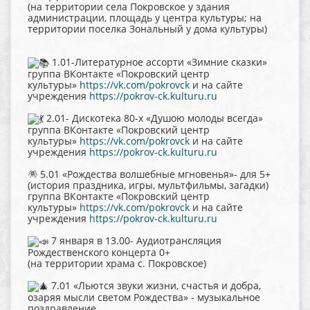
(на территории села Покровское у здания
администрации, площадь у центра культуры; на
территории поселка Зональный у дома культуры)
1.01-Литературное ассорти «Зимние сказки»
группа ВКонтакте «Покровский центр
культуры»
https://vk.com/pokrovck
и на сайте
учреждения
https://pokrov-ck.kulturu.ru
2.01- Дискотека 80-х «Душою молоды всегда»
группа ВКонтакте «Покровский центр
культуры»
https://vk.com/pokrovck
и на сайте
учреждения
https://pokrov-ck.kulturu.ru
🪅 5.01 «Рождества волшебные мгновенья»- для 5+
(история праздника, игры, мультфильмы, загадки)
группа ВКонтакте «Покровский центр
культуры»
https://vk.com/pokrovck
и на сайте
учреждения
https://pokrov-ck.kulturu.ru
7 января в 13.00- Аудиотрансляция
Рождественского концерта 0+
(на территории храма с. Покровское)
7.01 «Льются звуки жизни, счастья и добра,
озаряя мысли светом Рождества» - музыкальное
поздравление