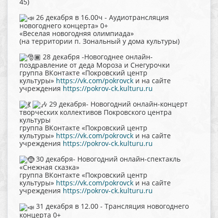
45)
26 декабря в 16.00ч - Аудиотрансляция
новогоднего концерта» 0+
«Веселая новогодняя олимпиада»
(на территории п. Зональный у дома культуры)
28 декабря -Новогоднее онлайн-
поздравление от деда Мороза и Снегурочки
группа ВКонтакте «Покровский центр
культуры»
https://vk.com/pokrovck
и на сайте
учреждения
https://pokrov-ck.kulturu.ru
29 декабря- Новогодний онлайн-концерт
творческих коллективов Покровского центра
культуры
группа ВКонтакте «Покровский центр
культуры»
https://vk.com/pokrovck
и на сайте
учреждения
https://pokrov-ck.kulturu.ru
30 декабря- Новогодний онлайн-спектакль
«Снежная сказка»
группа ВКонтакте «Покровский центр
культуры»
https://vk.com/pokrovck
и на сайте
учреждения
https://pokrov-ck.kulturu.ru
31 декабря в 12.00 - Трансляция новогоднего
концерта 0+