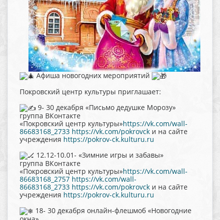
Афиша новогодних мероприятий
Покровский центр культуры приглашает:
9- 30 декабря «Письмо дедушке Морозу»
группа ВКонтакте
«Покровский центр культуры»
https://vk.com/wall-
86683168_2733
https://vk.com/pokrovck
и на сайте
учреждения
https://pokrov-ck.kulturu.ru
12.12-10.01- «Зимние игры и забавы»
группа ВКонтакте
«Покровский центр культуры»
https://vk.com/wall-
86683168_2757
https://vk.com/wall-
86683168_2733
https://vk.com/pokrovck
и на сайте
учреждения
https://pokrov-ck.kulturu.ru
18- 30 декабря онлайн-флешмоб «Новогодние
окна»