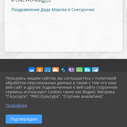
И СНЕГУРОЧКИ
Поздравление Деда Мороза и Снегурочки
Пользуясь нашим сайтом, вы соглашаетесь с политикой
обработки персональных данных а также с тем что наш
веб-сайт и другие подключенные к веб-сайту сторонние
2026 г. pokrov-ck.ru
сервисы используют cookies такие как Яндекс Метрика,
Вход
"Госуслуги", "PRO.Культура", "Спутник аналитика".
Карта сайта
^
Политика обработки персональных данных
Подробнее
Сделано на KubCMS
Разработка и поддержка
Подтверждаю