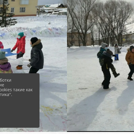
ботки
ие
okies такие как
тика".