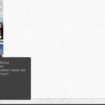
ботки
ие
okies такие как
тика".