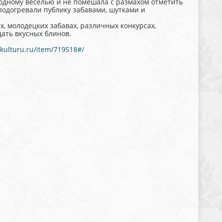
одному веселью и не помешала с размахом отметить
подогревали публику забавами, шутками и
х, молодецких забавах, различных конкурсах,
дать вкусных блинов.
.kulturu.ru/item/719518#/