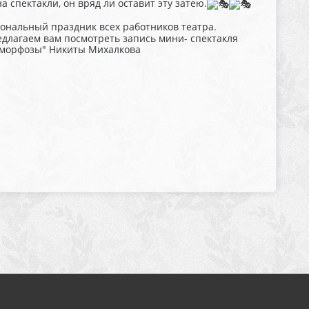
 спектакли, он вряд ли оставит эту затею.
ональный праздник всех работников театра.
едлагаем вам посмотреть запись мини- спектакля
таморфозы" Никиты Михалкова