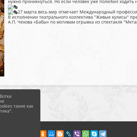
нужно проникнуться. Но если человек уже полюбил ходить на
27 марта весь мир отмечает Международный професси
В исполнении театрального коллектива "Живые кулисы" пр
А.П. Чехова «Бабы» по мотивам отрывка из спектакля "Ме
ботки
ие
okies такие как
тика".