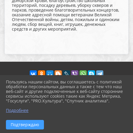
донорской крови, благоустройство школьных
территорий, посадку деревьев, уборку скверов и
парков, проведение благотворительных концертов,
оказание адресной помощи ветеранам Великой
Отечественной войны, детям, пожилым и одиноким
людям, сбор вещей, книг, игрушек, денежных
средств и других мероприятий.
Пользуясь нашим сайтом, вы соглашаетесь с политикой
обработки персональных данных а также с тем что наш
веб-сайт и другие подключенные к веб-сайту сторонние
2026 г. pokrov-ck.ru
сервисы используют cookies такие как Яндекс Метрика,
Вход
"Госуслуги", "PRO.Культура", "Спутник аналитика".
Карта сайта
^
Политика обработки персональных данных
Подробнее
Сделано на KubCMS
Разработка и поддержка
Подтверждаю