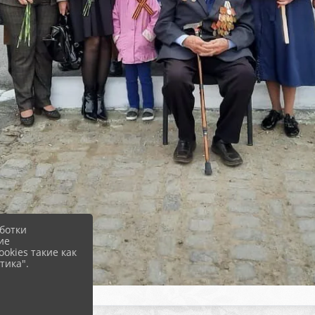
ботки
ие
okies такие как
тика".