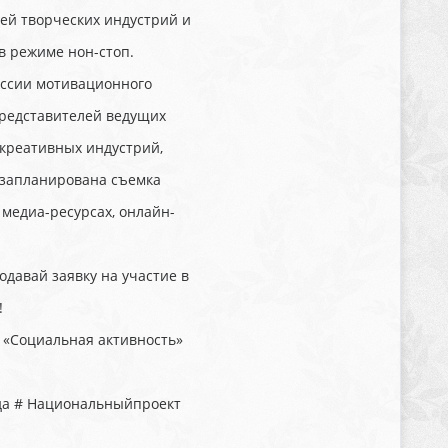
тей творческих индустрий и
в режиме нон-стоп.
ессии мотивационного
представителей ведущих
 креативных индустрий,
е запланирована съемка
 медиа-ресурсах, онлайн-
подавай заявку на участие в
!
 «Социальная активность»
да # Национальныйпроект