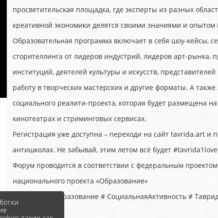
просветительская площадка, где эксперты из разных облас
креативной экономики делятся своими знаниями и опытом 
Образовательная программа включает в себя шоу-кейсы, с
сторителлинга от лидеров индустрий, лидеров арт-рынка, 
институций, деятелей культуры и искусств, представителей
работу в творческих мастерских и другие форматы. А такж
социального реалити-проекта, которая будет размещена на
кинотеатрах и стриминговых сервисах.
Регистрация уже доступна – переходи на сайт tavrida.art и 
антишколах. Не забывай, этим летом всё будет #tavrida1love
Форум проводится в соответствии с федеральным проектом
национального проекта «Образование»
#НацпроектОбразование # СоциальнаяАктивность # Таври
ботки
ие
okies такие как