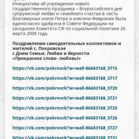
Инициатива об учреждении нового
государственного праздника – Всероссийского дня
супружеской любви и семейного счастья в честь
благоверных князя Петра и княгини Февронии была
единогласно одобрена в Совете Федерации на
заседании Комитета СФ по социальной политике 26
марта 2008 года.
Поздравления самодеятельных коллективов и
жителей с. Покровское
с Днем Семьи, Любви и Верности
«Прекрасное слово- любовь!»
https://vk.com/pokrovck?w=wall-86683168_3715
https://vk.com/pokrovck?w=wall-86683168_3717
https://vk.com/pokrovck?w=wall-86683168_3720
https://vk.com/pokrovck?w=wall-86683168_3721
https://vk.com/pokrovck?w=wall-86683168_3725
https://vk.com/pokrovck?w=wall-86683168_3726
https://vk.com/pokrovck?w=wall-86683168_3727
https://vk.com/pokrovck?w=wall-86683168_3731