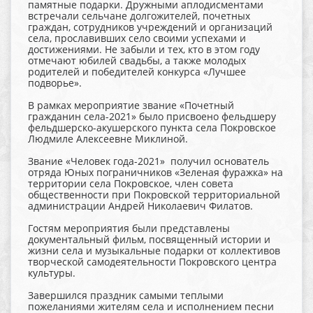
памятные подарки. Дружными аплодисментами
встречали сельчане долгожителей, почетных
граждан, сотрудников учреждений и организаций
села, прославивших село своими успехами и
достижениями. Не забыли и тех, кто в этом году
отмечают юбилей свадьбы, а также молодых
родителей и победителей конкурса «Лучшее
подворье».
В рамках мероприятие звание «Почетный
гражданин села-2021» было присвоено фельдшеру
фельдшерско-акушерского пункта села Покровское
Людмиле Алексеевне Миклиной.
Звание «Человек года-2021» получил основатель
отряда Юных пограничников «Зеленая фуражка» на
территории села Покровское, член совета
общественности при Покровской территориальной
администрации Андрей Николаевич Филатов.
Гостям мероприятия были представлены
документальный фильм, посвященный истории и
жизни села и музыкальные подарки от коллективов
творческой самодеятельности Покровского центра
культуры.
Завершился праздник самыми теплыми
пожеланиями жителям села и исполнением песни