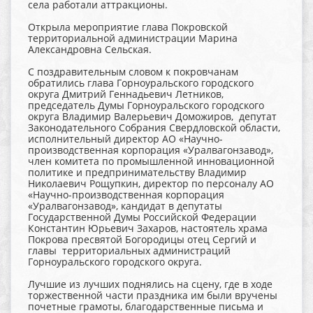
села работали аттракционы.
Открыла мероприятие глава Покровской
территориальной администрации Марина
Александровна Сельская.
С поздравительным словом к покровчанам
обратились глава Горноуральского городского
округа Дмитрий Геннадьевич Летников,
председатель Думы Горноуральского городского
округа Владимир Валерьевич Доможиров, депутат
Законодательного Собрания Свердловской области,
исполнительный директор АО «Научно-
производственная корпорация «Уралвагонзавод»,
член комитета по промышленной инновационной
политике и предпринимательству Владимир
Николаевич Рощупкин, директор по персоналу АО
«Научно-производственная корпорация
«Уралвагонзавод», кандидат в депутаты
Государственной Думы Российской Федерации
Константин Юрьевич Захаров, настоятель храма
Покрова пресвятой Богородицы отец Сергий и
главы территориальных администраций
Горноуральского городского округа.
Лучшие из лучших поднялись на сцену, где в ходе
торжественной части праздника им были вручены
почетные грамоты, благодарственные письма и