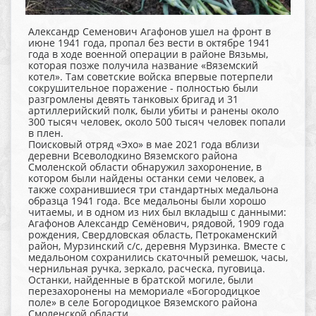
Александр Семенович Агафонов ушел на фронт в
июне 1941 года, пропал без вести в октябре 1941
года в ходе военной операции в районе Вязьмы,
которая позже получила название «Вяземский
котел». Там советские войска впервые потерпели
сокрушительное поражение - полностью были
разгромлены девять танковых бригад и 31
артиллерийский полк, были убиты и ранены около
300 тысяч человек, около 500 тысяч человек попали
в плен.
Поисковый отряд «Эхо» в мае 2021 года вблизи
деревни Всеволодкино Вяземского района
Смоленской области обнаружил захоронение, в
котором были найдены останки семи человек, а
также сохранившиеся три стандартных медальона
образца 1941 года. Все медальоны были хорошо
читаемы, и в одном из них был вкладыш с данными:
Агафонов Александр Семёнович, рядовой, 1909 года
рождения, Свердловская область, Петрокаменский
район, Мурзинский с/с, деревня Мурзинка. Вместе с
медальоном сохранились скаточный ремешок, часы,
чернильная ручка, зеркало, расческа, пуговица.
Останки, найденные в братской могиле, были
перезахоронены на мемориале «Богородицкое
поле» в селе Богородицкое Вяземского района
Смоленской области.