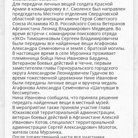
Для передачи личных вещей солдата Красной
Армии в командировку в г. Смоленск был направлен
председатель Местного отделения Свердловской
областной организации имени Героя Советского
Союза Исламова Ю.В. Российского Союза Ветеранов
Афганистана Леонид Владимирович Медведев. Во
время встречи с командиром поискового отряда
«ЭКО» Тимошенковым Сергеем Владимировичем
были переданы все найденные вещи Агафонова
Александра Семеновича и земля с братской могилы.
В настоящее время в селе Мурзинка проживает
племянница бойца Нина Ивановна Бардина.
Ветераном боевых действий в Чечне, первым
заместителем главы Горноуральского городского
округа Александром Леонидовичем Гудачом во
время тожественной церемонии Нине Ивановне
были переданы личные вещи и вручена медаль
Агафонова Александра Семёновича «Шагнувши в
бессмертие».
Нина Ивановна сообщила, что приняла решение
передать найденные вещи в местный музей.
В мероприятии также приняли участие глава
Южаковской территориальной администрации,
ветеран боевых действий в Афганистане Алексей
Иванович Котов, специалист территориальной
администрации Сергей Александрович Молоток,
жители села Мурзинка.
После торжественной части все участники