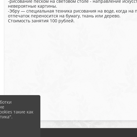
-рисование песком на световом столе - направление искусс
невероятные картины.
-Эбру — специальная техника рисования на воде, когда на 
отпечаток переносится на бумагу, ткань или дерево.
Стоимость занятия 100 рублей.
ботки
ие
okies такие как
тика".