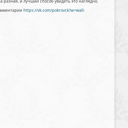
а разная, и лучший способ увидеть это наглядно,
комментарии
https://vk.com/pokrovck?w=wall-