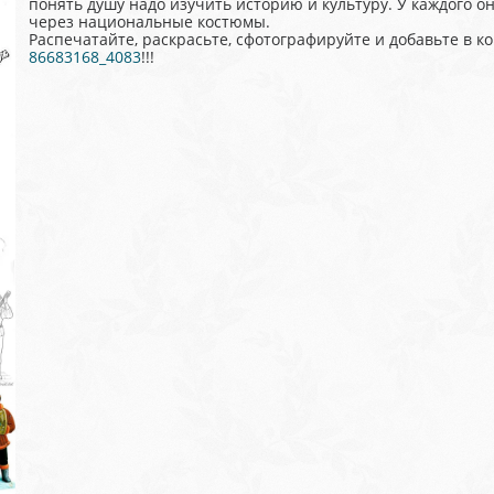
понять душу надо изучить историю и культуру. У каждого он
через национальные костюмы.
Распечатайте, раскрасьте, сфотографируйте и добавьте в 
86683168_4083
!!!