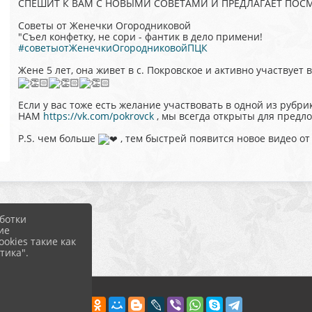
СПЕШИТ К ВАМ С НОВЫМИ СОВЕТАМИ И ПРЕДЛАГАЕТ ПОСМ
Советы от Женечки Огородниковой
"Съел конфетку, не сори - фантик в дело примени!
#советыотЖенечкиОгородниковойПЦК
Жене 5 лет, она живет в с. Покровское и активно участвуе
Если у вас тоже есть желание участвовать в одной из руб
НАМ
https://vk.com/pokrovck
, мы всегда открыты для предл
P.S. чем больше
, тем быстрей появится новое видео о
ботки
ие
okies такие как
тика".