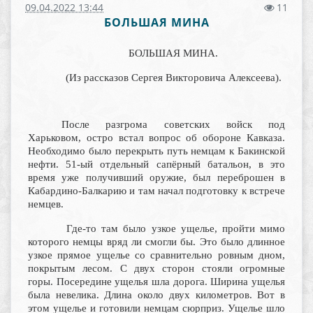
09.04.2022 13:44
11
БОЛЬШАЯ МИНА
БОЛЬШАЯ МИНА.
(Из рассказов Сергея Викторовича Алексеева).
После разгрома советских войск под
Харьковом, остро встал вопрос об обороне Кавказа.
Необходимо было перекрыть путь немцам к Бакинской
нефти. 51-ый отдельный сапёрный батальон, в это
время уже получивший оружие, был переброшен в
Кабардино-Балкарию и там начал подготовку к встрече
немцев.
Где-то там было узкое ущелье, пройти мимо
которого немцы вряд ли смогли бы. Это было длинное
узкое прямое ущелье со сравнительно ровным дном,
покрытым лесом. С двух сторон стояли огромные
горы. Посередине ущелья шла дорога. Ширина ущелья
была невелика. Длина около двух километров. Вот в
этом ущелье и готовили немцам сюрприз. Ущелье шло