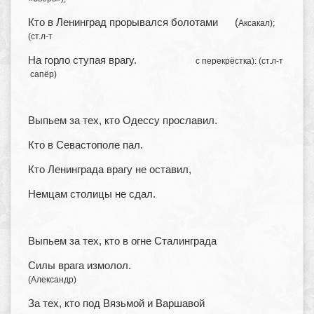
Кто в Ленинград прорывался болотами (
Аксакал);
(ст.л-т
На горло ступая врагу.
с перекрёстка): (ст.л-т
сапёр)
Выпьем за тех, кто Одессу прославил.
Кто в Севастополе пал.
Кто Ленинграда врагу не оставил,
Немцам столицы не сдал.
Выпьем за тех, кто в огне Сталинграда
Силы врага измолол.
(Александр)
За тех, кто под Вязьмой и Варшавой