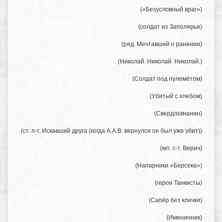
(«Безусловный враг»)
(солдат из Заполярья)
(ряд. Мечтавший о ранении)
(Николай. Николай. Николай.)
(Солдат под пулемётом)
(Убитый с хлебом)
(Свердловчанин)
(ст. л-т. Искавший друга (когда А.А.В. вернулся он был уже убит))
(мл. с-т. Верич)
(Напарники «Берсека»)
(герои Танкисты)
(Сапёр без клички)
(Именинник)