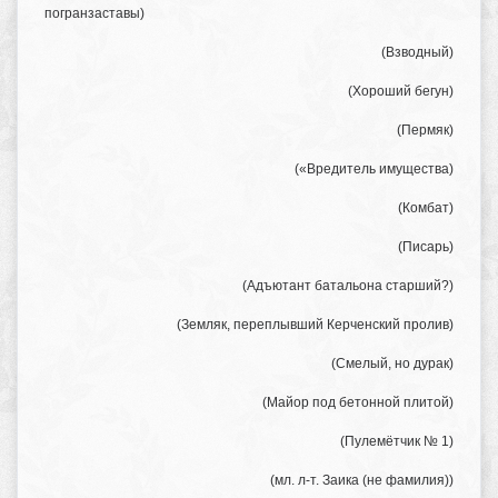
погранзаставы)
(Взводный)
(Хороший бегун)
(Пермяк)
(«Вредитель имущества)
(Комбат)
(Писарь)
(Адъютант батальона старший?)
(Земляк, переплывший Керченский пролив)
(Смелый,
но дурак
)
(Майор под бетонной плитой)
(Пулемётчик № 1)
(мл. л-т. Заика (не фамилия))